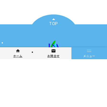
TOP
〒108-0074
メニュー
ホーム
お問合せ
東京都港区高輪3-23-14シャトー高輪401号室
©2026 NPO･LSA. All Rights Reserved.