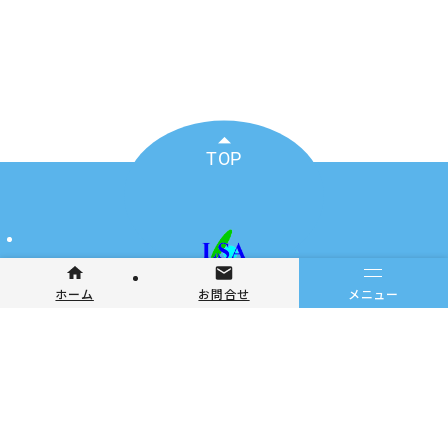
TOP
〒108-0074
メニュー
ホーム
お問合せ
東京都港区高輪3-23-14シャトー高輪401号室
©2026 NPO･LSA. All Rights Reserved.